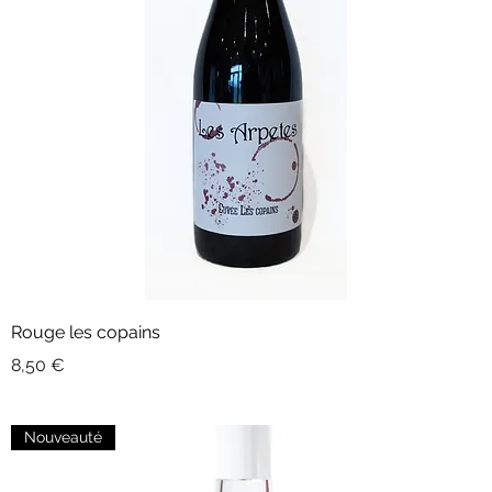
Rouge les copains
Prix
8,50 €
Nouveauté