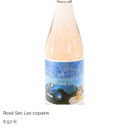
Rosé Sec Les copains
Prix
8,50 €