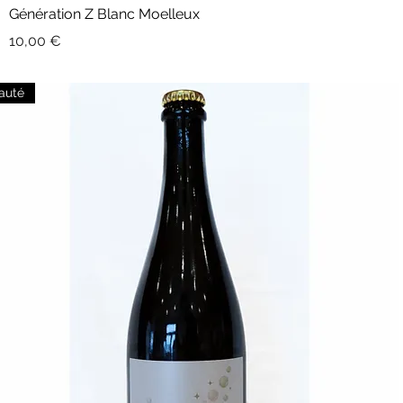
Génération Z Blanc Moelleux
Prix
10,00 €
auté