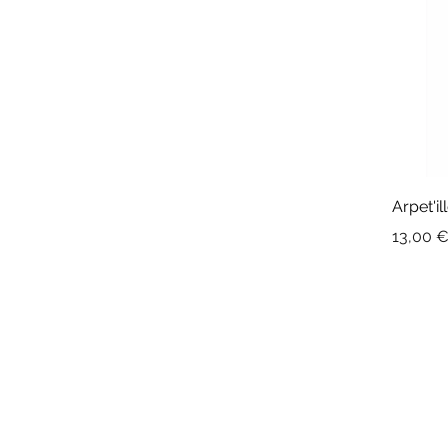
Arpet'il
Prix
13,00 