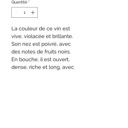
Quantité
*
La couleur de ce vin est 
vive, violacée et brillante.
Son nez est poivré, avec 
des notes de fruits noirs.
En bouche, il est ouvert, 
dense, riche et long, avec 
des tanins bien présents.
La finale est massive, 
élégante et très persistante.